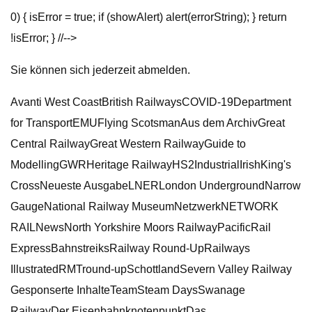
0) { isError = true; if (showAlert) alert(errorString); } return
!isError; } //-->
Sie können sich jederzeit abmelden.
Avanti West CoastBritish RailwaysCOVID-19Department
for TransportEMUFlying ScotsmanAus dem ArchivGreat
Central RailwayGreat Western RailwayGuide to
ModellingGWRHeritage RailwayHS2IndustrialIrishKing's
CrossNeueste AusgabeLNERLondon UndergroundNarrow
GaugeNational Railway MuseumNetzwerkNETWORK
RAILNewsNorth Yorkshire Moors RailwayPacificRail
ExpressBahnstreiksRailway Round-UpRailways
IllustratedRMTround-upSchottlandSevern Valley Railway
Gesponserte InhalteTeamSteam DaysSwanage
RailwayDer EisenbahnknotenpunktDas